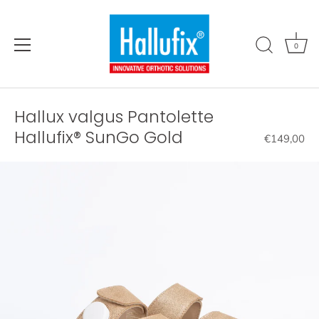
Direkt
zum
Inhalt
0
Hallux valgus Pantolette
Hallufix® SunGo Gold
€149,00